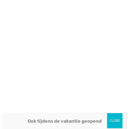
wanneer kan ik de bestelling
verwachten?
Accepteren jullie
retourzendingen?
Schade of verkeerd materiaal
geleverd?
Kan ik mijn bestelling annuleren?
Bieden jullie garantie op jullie
materialen?
Bieden jullie garantie op jullie
materialen?
Ook tijdens de vakantie geopend
CLOSE