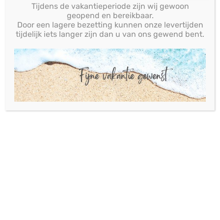
Hoe kan ik contact met jullie
Tijdens de vakantieperiode zijn wij gewoon
geopend en bereikbaar.
opnemen?
Door een lagere bezetting kunnen onze levertijden
tijdelijk iets langer zijn dan u van ons gewend bent.
¹
Juridisch gezien bedoelen wij met ‘wij’: Plano
Plastics b.v., Habraken 2330, 5507 TL Veldhoven
en aan haar gelieerde ondernemingen.
Op
contact
vindt u al onze
contactmogelijkheden.