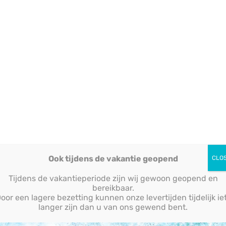
Jij bent:
Gestructureerd en goed in plannen en prioriteiten
stellen
Communicatief sterk, zowel richting collega’s als
externe transporteurs
Hands-on: je vindt het geen probleem om op de
vloer mee te lopen en bij te springen
Oplossingsgericht en stressbestendig; je blijft
rustig als het druk is
Ook tijdens de vakantie geopend
CLO
Iemand die verantwoordelijkheid neemt en
vooruit durft te kijken
Tijdens de vakantieperiode zijn wij gewoon geopend en
bereikbaar.
oor een lagere bezetting kunnen onze levertijden tijdelijk ie
langer zijn dan u van ons gewend bent.
WAT BIEDEN WIJ JOU?
Bij Plano Plastics kom je terecht in een informeel en