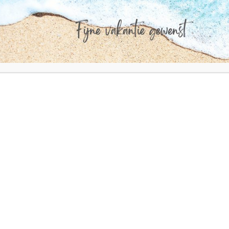
nuchter team, waar lijnen kort zijn en er ruimte is
voor eigen initiatief.
Wij bieden jou onder andere:
Een uitdagende, veelzijdige functie met zowel
planning als operationele verantwoordelijkheid
De kans om echt impact te maken op onze
logistieke processen
Leidinggevende verantwoordelijkheid over een
klein, hecht team.
Een passend salaris, afhankelijk van kennis en
ervaring
Goede secundaire arbeidsvoorwaarden
(bijvoorbeeld pensioenregeling, vakantiedagen,
reiskostenvergoeding – in te vullen naar jullie
beleid)