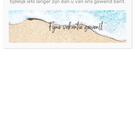
tijdelijk iets langer zijn dan u van ons gewend bent.
Contact
Habraken 2330, 5507 TL Veldhoven +31(0) 40 - 251
00 10 info@planoplastics.nl
Nieuwsbrief