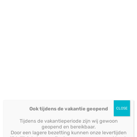
KPN LOGO
LOGOBORD
Wat kunnen we voor jou doen?
Ook tijdens de vakantie geopend
CLOSE
Tijdens de vakantieperiode zijn wij gewoon
geopend en bereikbaar.
Door een lagere bezetting kunnen onze levertijden
VRAAG HIER UW OFFERTE AAN