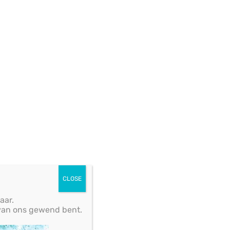
 in
men
en
Het
der
CLOSE
aar.
odig
u van ons gewend bent.
or