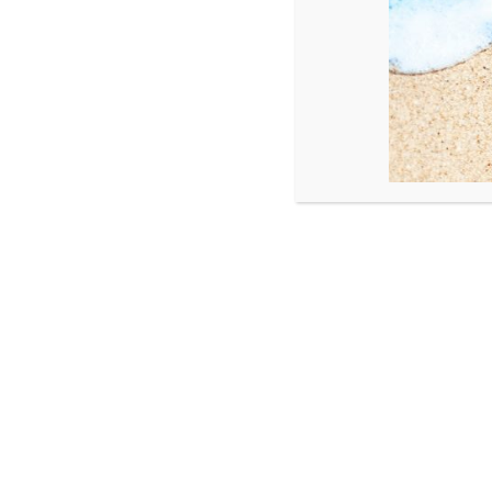
bewerkingen als boren, frezen, schuin zagen 
dynamische webshop die de producten van Plan
Dit bericht 
VICKY
Mooi artikel in Regio in bedrijf