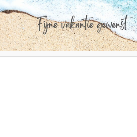
of graveren draaien ze hun hand niet om. Kortom, een
o Plastics weer een stapje dichterbij de klant brengt.
is gepost in
Blog
. Bookmark de
link
.
Nieuwe kleuren ALucobon