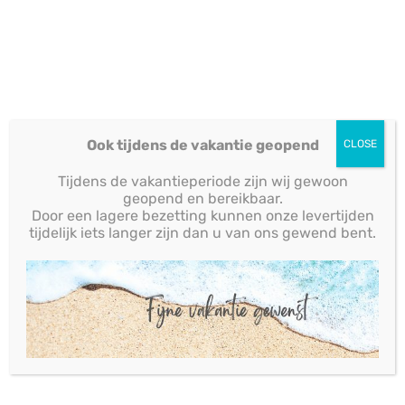
GEOMETRISCH LOGO
Ook tijdens de vakantie geopend
CLOSE
GOUD BRUSHED
Tijdens de vakantieperiode zijn wij gewoon
BEWEGWIJZERING EN LOGO
geopend en bereikbaar.
ACRYLAAT LOGO
Door een lagere bezetting kunnen onze levertijden
tijdelijk iets langer zijn dan u van ons gewend bent.
ANTIEKLOOK SPIEGELWAND
GEMAAKT VOOR VAN DER
VALK AMSTERDAM-AMSTEL.